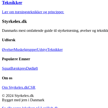
Teknikker
Lær om træningsteknikker og principper.
Styrkelex.dk
Danmarks mest omfattende guide til styrketræning, øvelser og teknikk
Udforsk
Øvelser
Muskelgrupper
Udstyr
Teknikker
Populære Emner
Squat
Bænkpres
Dødløft
Om os
Om Styrkelex.dk
CSR
© 2024 Styrkelex.dk
Bygget med jern i Danmark