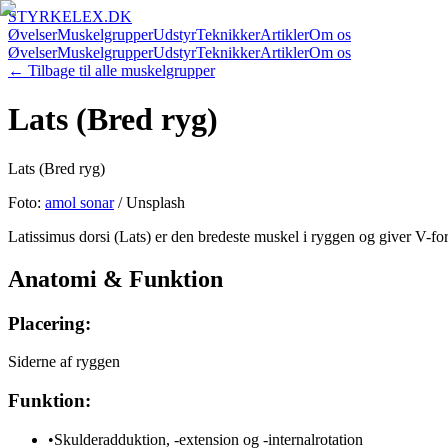
STYRKELEX.DK
Øvelser
Muskelgrupper
Udstyr
Teknikker
Artikler
Om os
Øvelser
Muskelgrupper
Udstyr
Teknikker
Artikler
Om os
← Tilbage til alle muskelgrupper
Lats (Bred ryg)
Lats (Bred ryg)
Foto:
amol sonar
/ Unsplash
Latissimus dorsi (Lats) er den bredeste muskel i ryggen og giver V-f
Anatomi & Funktion
Placering:
Siderne af ryggen
Funktion:
•
Skulderadduktion, -extension og -internalrotation