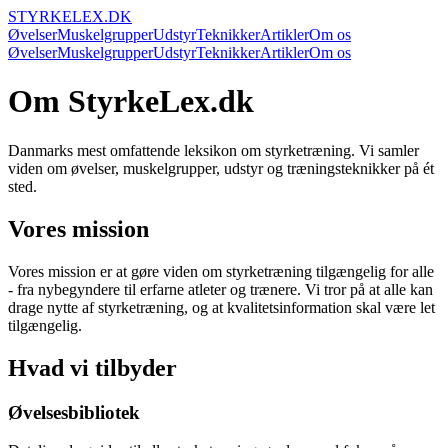
STYRKELEX.DK
Øvelser
Muskelgrupper
Udstyr
Teknikker
Artikler
Om os
Øvelser
Muskelgrupper
Udstyr
Teknikker
Artikler
Om os
Om StyrkeLex.dk
Danmarks mest omfattende leksikon om styrketræning. Vi samler
viden om øvelser, muskelgrupper, udstyr og træningsteknikker på ét
sted.
Vores mission
Vores mission er at gøre viden om styrketræning tilgængelig for alle
- fra nybegyndere til erfarne atleter og trænere. Vi tror på at alle kan
drage nytte af styrketræning, og at kvalitetsinformation skal være let
tilgængelig.
Hvad vi tilbyder
Øvelsesbibliotek