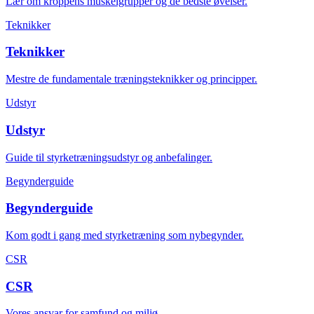
Lær om kroppens muskelgrupper og de bedste øvelser.
Teknikker
Teknikker
Mestre de fundamentale træningsteknikker og principper.
Udstyr
Udstyr
Guide til styrketræningsudstyr og anbefalinger.
Begynderguide
Begynderguide
Kom godt i gang med styrketræning som nybegynder.
CSR
CSR
Vores ansvar for samfund og miljø.