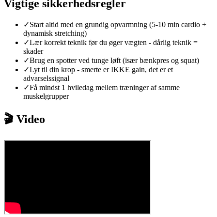
Vigtige sikkerhedsregler
✓
Start altid med en grundig opvarmning (5-10 min cardio +
dynamisk stretching)
✓
Lær korrekt teknik før du øger vægten - dårlig teknik =
skader
✓
Brug en spotter ved tunge løft (især bænkpres og squat)
✓
Lyt til din krop - smerte er IKKE gain, det er et
advarselssignal
✓
Få mindst 1 hviledag mellem træninger af samme
muskelgrupper
🎬 Video