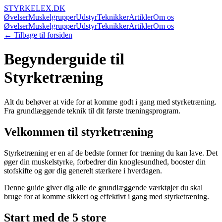
STYRKELEX.DK
Øvelser
Muskelgrupper
Udstyr
Teknikker
Artikler
Om os
Øvelser
Muskelgrupper
Udstyr
Teknikker
Artikler
Om os
← Tilbage til forsiden
Begynderguide til
Styrketræning
Alt du behøver at vide for at komme godt i gang med styrketræning.
Fra grundlæggende teknik til dit første træningsprogram.
Velkommen til styrketræning
Styrketræning er en af de bedste former for træning du kan lave. Det
øger din muskelstyrke, forbedrer din knoglesundhed, booster din
stofskifte og gør dig generelt stærkere i hverdagen.
Denne guide giver dig alle de grundlæggende værktøjer du skal
bruge for at komme sikkert og effektivt i gang med styrketræning.
Start med de 5 store