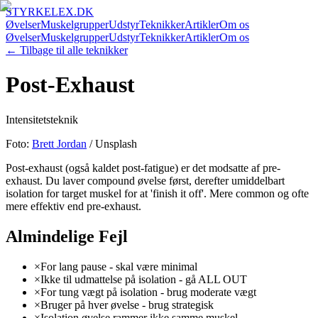
STYRKELEX.DK
Øvelser
Muskelgrupper
Udstyr
Teknikker
Artikler
Om os
Øvelser
Muskelgrupper
Udstyr
Teknikker
Artikler
Om os
← Tilbage til alle teknikker
Post-Exhaust
Intensitetsteknik
Foto:
Brett Jordan
/ Unsplash
Post-exhaust (også kaldet post-fatigue) er det modsatte af pre-
exhaust. Du laver compound øvelse først, derefter umiddelbart
isolation for target muskel for at 'finish it off'. Mere common og ofte
mere effektiv end pre-exhaust.
Almindelige Fejl
×
For lang pause - skal være minimal
×
Ikke til udmattelse på isolation - gå ALL OUT
×
For tung vægt på isolation - brug moderate vægt
×
Bruger på hver øvelse - brug strategisk
×
Isolation øvelse rammer ikke samme muskel