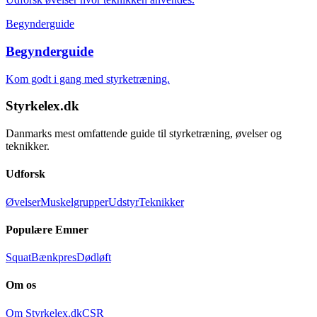
Begynderguide
Begynderguide
Kom godt i gang med styrketræning.
Styrkelex.dk
Danmarks mest omfattende guide til styrketræning, øvelser og
teknikker.
Udforsk
Øvelser
Muskelgrupper
Udstyr
Teknikker
Populære Emner
Squat
Bænkpres
Dødløft
Om os
Om Styrkelex.dk
CSR