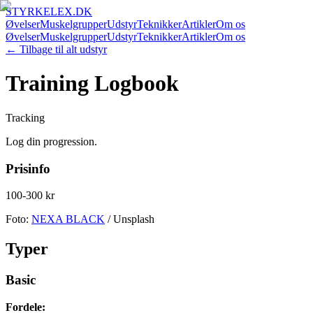
STYRKELEX.DK
Øvelser
Muskelgrupper
Udstyr
Teknikker
Artikler
Om os
Øvelser
Muskelgrupper
Udstyr
Teknikker
Artikler
Om os
← Tilbage til alt udstyr
Training Logbook
Tracking
Log din progression.
Prisinfo
100-300 kr
Foto:
NEXA BLACK
/ Unsplash
Typer
Basic
Fordele: