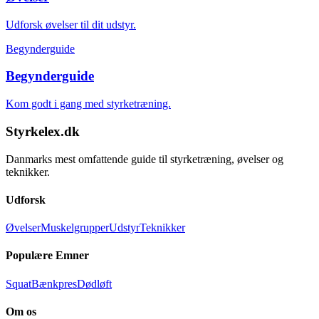
Udforsk øvelser til dit udstyr.
Begynderguide
Begynderguide
Kom godt i gang med styrketræning.
Styrkelex.dk
Danmarks mest omfattende guide til styrketræning, øvelser og
teknikker.
Udforsk
Øvelser
Muskelgrupper
Udstyr
Teknikker
Populære Emner
Squat
Bænkpres
Dødløft
Om os