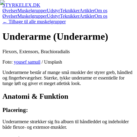
STYRKELEX.DK
Øvelser
Muskelgrupper
Udstyr
Teknikker
Artikler
Om os
Øvelser
Muskelgrupper
Udstyr
Teknikker
Artikler
Om os
← Tilbage til alle muskelgrupper
Underarme (Underarme)
Flexors, Extensors, Brachioradialis
Foto:
yousef samuil
/ Unsplash
Underarmene består af mange små muskler der styrer greb, håndled
og fingerbevægelser. Stærke, tykke underarme er essentielle for
tunge løft og giver et meget atletisk look.
Anatomi & Funktion
Placering:
Underarmene strækker sig fra albuen til håndleddet og indeholder
både flexor- og extensor-muskler.