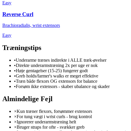
Easy
Reverse Curl
Brachioradialis, wrist extensors
Easy
Træningstips
•
Underarme trænes indirekte i ALLE træk-øvelser
•
Direkte underarmstræning 2x per uge er nok
•
Høje gentagelser (15-25) fungerer godt
•
Greb holds/farmer's walks er meget effektive
•
Træn både flexors OG extensors for balance
•
Forsøm ikke extensors - skaber ubalance og skader
Almindelige Fejl
×
Kun træner flexors, forsømmer extensors
×
For tung vægt i wrist curls - brug kontrol
×
Ignorerer underarmstræning helt
×
Bruger straps for ofte - svækker greb