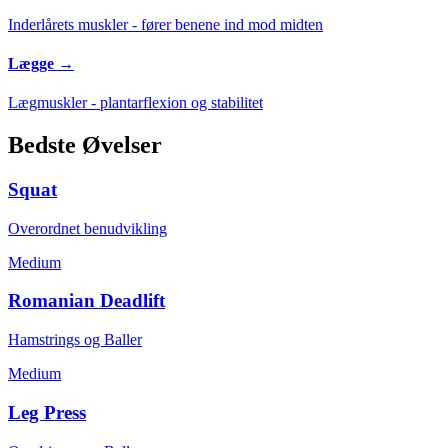
Inderlårets muskler - fører benene ind mod midten
Lægge
→
Lægmuskler - plantarflexion og stabilitet
Bedste Øvelser
Squat
Overordnet benudvikling
Medium
Romanian Deadlift
Hamstrings og Baller
Medium
Leg Press