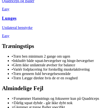
Quadriceps og Baller
Easy
Lunges
Unilateral benstyrke
Easy
Træningstips
•
Træn ben minimum 2 gange om ugen
•
Inkludér både squat-bevægelser og hinge-bevægelser
•
Glem ikke unilaterale øvelser for balance
•
Variér fodplacering for forskellig muskelaktivering
•
Træn gennem fuld bevægelsesområde
•
Træn Lægge direkte hvis de er en svaghed
Almindelige Fejl
×
Forsømmer Hamstrings og fokuserer kun på Quadriceps
×
Dårlig squat dybde - går ikke dybt nok
×
Glemmer at træne Baller specifikt