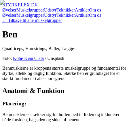
STYRKELEX.DK
Øvelser
Muskelgrupper
Udstyr
Teknikker
Artikler
Om os
Øvelser
Muskelgrupper
Udstyr
Teknikker
Artikler
Om os
← Tilbage til alle muskelgrupper
Ben
Quadriceps, Hamstrings, Baller, Lægge
Foto:
Kobe Kian Clata
/ Unsplash
Benmusklerne er kroppens største muskelgruppe og fundamental for
styrke, atletik og daglig funktion. Stærke ben er grundlaget for et
stærkt fundament i alle sportsgrene.
Anatomi & Funktion
Placering:
Benmusklerne strækker sig fra hoften ned til foden og inkluderer
både forsiden, bagsiden og siden af benene.