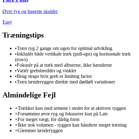
Øvre ryg og bageste skuldre
Easy
Træningstips
•
Træn ryg 2 gange om ugen for optimal udvikling
•
Inkludér både vertikale træk (pull-ups) og horisontale træk
(rows)
•
Fokusér på at træk med albuerne, ikke hænderne
•
Variér grebsbredder og vinkler
•
Brug straps hvis greb er limiting factor
•
Træn lænderyggen direkte med dødløft variationer
Almindelige Fejl
×
Trækker kun med armene i stedet for at aktivere ryggen
×
Forsømmer øvre ryg og fokuserer kun på Lats
×
For meget vægt, for dårlig form
×
Ikke nok volumen - ryggen kan håndtere meget træning
×
Glemmer lænderyggen