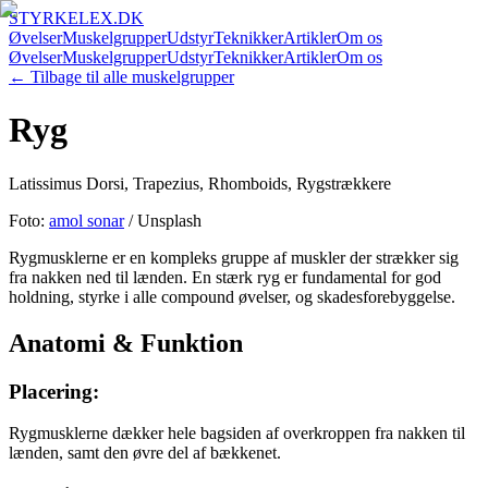
STYRKELEX.DK
Øvelser
Muskelgrupper
Udstyr
Teknikker
Artikler
Om os
Øvelser
Muskelgrupper
Udstyr
Teknikker
Artikler
Om os
← Tilbage til alle muskelgrupper
Ryg
Latissimus Dorsi, Trapezius, Rhomboids, Rygstrækkere
Foto:
amol sonar
/ Unsplash
Rygmusklerne er en kompleks gruppe af muskler der strækker sig
fra nakken ned til lænden. En stærk ryg er fundamental for god
holdning, styrke i alle compound øvelser, og skadesforebyggelse.
Anatomi & Funktion
Placering:
Rygmusklerne dækker hele bagsiden af overkroppen fra nakken til
lænden, samt den øvre del af bækkenet.