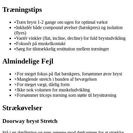
Træningstips
•
Træn bryst 1-2 gange om ugen for optimal vækst
•
Inkludér både compound øvelser (bænkpres) og isolation
(flyes)
•
Variér vinkler (flat, incline, decline) for fuld brystudvikling
•
Fokusér på muskelkontakt
•
Sørg for tilstrækkelig restitution mellem træninger
Almindelige Fejl
×
For meget fokus på flat bænkpres, forsømmer øvre bryst
×
Manglende stretch i bunden af bevægelsen
×
For meget vægt, dårlig form
×
Ikke nok volumen for muskeludvikling
×
Forsømmer triceps træning som støtte til brysttræning
Strækøvelser
Doorway bryst Stretch
Stå i en døråbning og pres armene mod dørkarmen for at strække