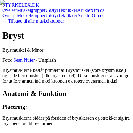
STYRKELEX.DK
Øvelser
Muskelgrupper
Udstyr
Teknikker
Artikler
Om os
Øvelser
Muskelgrupper
Udstyr
Teknikker
Artikler
Om os
← Tilbage til alle muskelgrupper
Bryst
Brystmuskel & Minor
Foto:
Sean Nufer
/ Unsplash
Brystmusklerne består primært af Brystmuskel (store brystmuskel)
og Lille brystmuskel (lille brystmuskel). Disse muskler er ansvarlige
for at føre armen ind mod kroppen og rotere overarmen indad.
Anatomi & Funktion
Placering:
Brystmusklerne sidder på forsiden af brystkassen og strækker sig fra
brystbenet ud til overarmen.