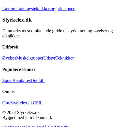
Lær om træningsteknikker og principper.
Styrkelex.dk
Danmarks mest omfattende guide til styrketræning, øvelser og
teknikker.
Udforsk
Øvelser
Muskelgrupper
Udstyr
Teknikker
Populære Emner
Squat
Bænkpres
Dødløft
Om os
Om Styrkelex.dk
CSR
© 2024 Styrkelex.dk
Bygget med jern i Danmark