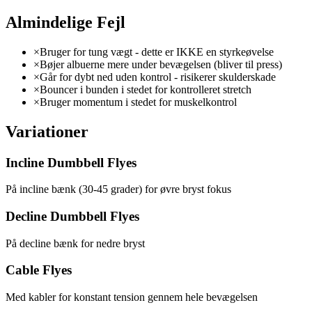
Almindelige Fejl
×
Bruger for tung vægt - dette er IKKE en styrkeøvelse
×
Bøjer albuerne mere under bevægelsen (bliver til press)
×
Går for dybt ned uden kontrol - risikerer skulderskade
×
Bouncer i bunden i stedet for kontrolleret stretch
×
Bruger momentum i stedet for muskelkontrol
Variationer
Incline Dumbbell Flyes
På incline bænk (30-45 grader) for øvre bryst fokus
Decline Dumbbell Flyes
På decline bænk for nedre bryst
Cable Flyes
Med kabler for konstant tension gennem hele bevægelsen