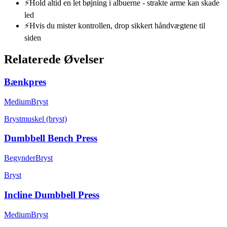
⚡
Hold altid en let bøjning i albuerne - strakte arme kan skade
led
⚡
Hvis du mister kontrollen, drop sikkert håndvægtene til
siden
Relaterede Øvelser
Bænkpres
Medium
Bryst
Brystmuskel (bryst)
Dumbbell Bench Press
Begynder
Bryst
Bryst
Incline Dumbbell Press
Medium
Bryst