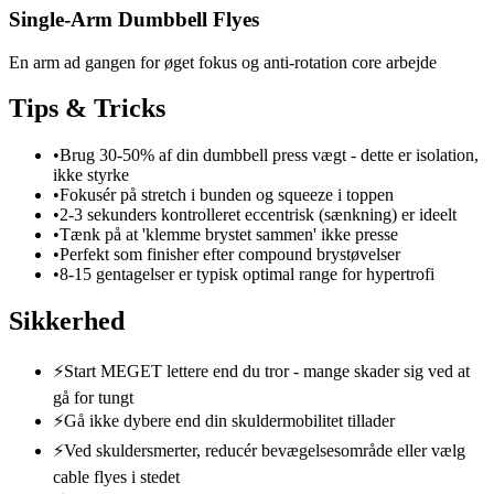
Single-Arm Dumbbell Flyes
En arm ad gangen for øget fokus og anti-rotation core arbejde
Tips & Tricks
•
Brug 30-50% af din dumbbell press vægt - dette er isolation,
ikke styrke
•
Fokusér på stretch i bunden og squeeze i toppen
•
2-3 sekunders kontrolleret eccentrisk (sænkning) er ideelt
•
Tænk på at 'klemme brystet sammen' ikke presse
•
Perfekt som finisher efter compound brystøvelser
•
8-15 gentagelser er typisk optimal range for hypertrofi
Sikkerhed
⚡
Start MEGET lettere end du tror - mange skader sig ved at
gå for tungt
⚡
Gå ikke dybere end din skuldermobilitet tillader
⚡
Ved skuldersmerter, reducér bevægelsesområde eller vælg
cable flyes i stedet