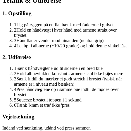
Teknik & Udførelse
1. Opstilling
1
Lig på ryggen på en flat bænk med fødderne i gulvet
2
Hold en håndvægt i hver hånd med armene strakt over
brystet
3
Håndflader vender mod hinanden (neutral grip)
4
Let bøj i albuerne (~10-20 grader) og hold denne vinkel låst
2. Udførelse
1
Sænk håndvægtene ud til siderne i en bred bue
2
Hold albuevinklen konstant - armene skal ikke bøjes mere
3
Sænk indtil du mærker et godt stretch i brystet (typisk når
armene er i niveau med bænken)
4
Pres håndvægtene op i samme bue indtil de mødes over
brystet
5
Squeeze brystet i toppen i 1 sekund
6
Tænk 'kram et træ' ikke 'pres'
Vejrtrækning
Indånd ved sænkning, udånd ved press sammen