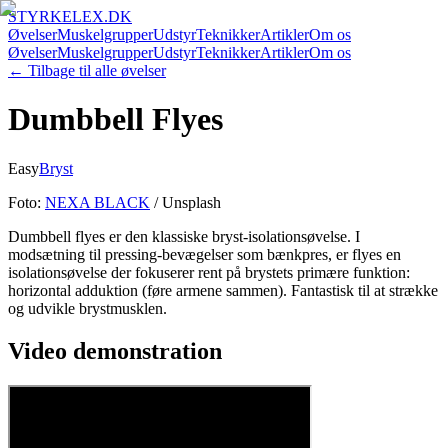
STYRKELEX.DK
Øvelser
Muskelgrupper
Udstyr
Teknikker
Artikler
Om os
Øvelser
Muskelgrupper
Udstyr
Teknikker
Artikler
Om os
← Tilbage til alle øvelser
Dumbbell Flyes
Easy
Bryst
Foto:
NEXA BLACK
/ Unsplash
Dumbbell flyes er den klassiske bryst-isolationsøvelse. I
modsætning til pressing-bevægelser som bænkpres, er flyes en
isolationsøvelse der fokuserer rent på brystets primære funktion:
horizontal adduktion (føre armene sammen). Fantastisk til at strække
og udvikle brystmusklen.
Video demonstration