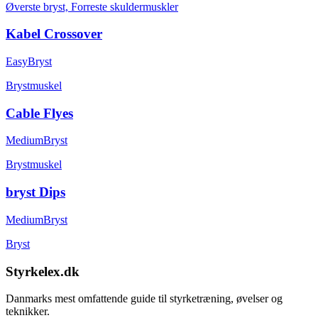
Øverste bryst, Forreste skuldermuskler
Kabel Crossover
Easy
Bryst
Brystmuskel
Cable Flyes
Medium
Bryst
Brystmuskel
bryst Dips
Medium
Bryst
Bryst
Styrkelex.dk
Danmarks mest omfattende guide til styrketræning, øvelser og
teknikker.