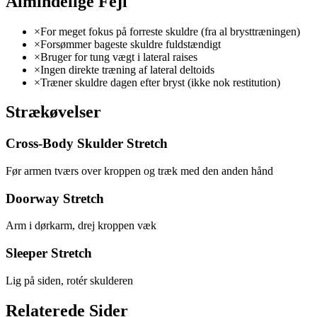
Almindelige Fejl
×
For meget fokus på forreste skuldre (fra al brysttræningen)
×
Forsømmer bageste skuldre fuldstændigt
×
Bruger for tung vægt i lateral raises
×
Ingen direkte træning af lateral deltoids
×
Træner skuldre dagen efter bryst (ikke nok restitution)
Strækøvelser
Cross-Body Skulder Stretch
Før armen tværs over kroppen og træk med den anden hånd
Doorway Stretch
Arm i dørkarm, drej kroppen væk
Sleeper Stretch
Lig på siden, rotér skulderen
Relaterede Sider