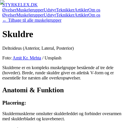
STYRKELEX.DK
Øvelser
Muskelgrupper
Udstyr
Teknikker
Artikler
Om os
Øvelser
Muskelgrupper
Udstyr
Teknikker
Artikler
Om os
← Tilbage til alle muskelgrupper
Skuldre
Deltoideus (Anterior, Lateral, Posterior)
Foto:
Amit Kr. Mehta
/ Unsplash
Skuldrene er en kompleks muskelgruppe bestående af tre dele
(hoveder). Brede, runde skuldre giver en atletisk V-form og er
essentielle for næsten alle overkropsøvelser.
Anatomi & Funktion
Placering:
Skuldermusklerne omslutter skulderleddet og forbinder overarmen
med skulderbladet og kravebenect.