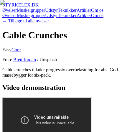
STYRKELEX.DK
Øvelser
Muskelgrupper
Udstyr
Teknikker
Artikler
Om os
Øvelser
Muskelgrupper
Udstyr
Teknikker
Artikler
Om os
← Tilbage til alle øvelser
Cable Crunches
Easy
Core
Foto:
Brett Jordan
/ Unsplash
Cable crunches tillader progressiv overbelastning for abs. God
massebygger for six-pack.
Video demonstration