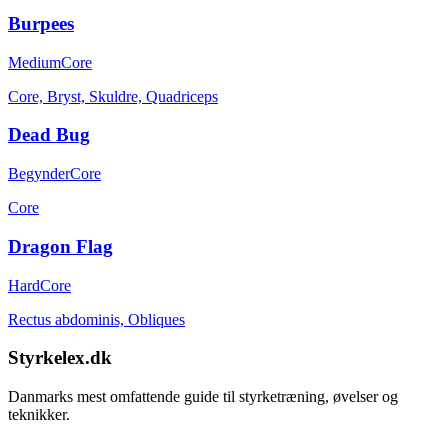
Burpees
Medium
Core
Core, Bryst, Skuldre, Quadriceps
Dead Bug
Begynder
Core
Core
Dragon Flag
Hard
Core
Rectus abdominis, Obliques
Styrkelex.dk
Danmarks mest omfattende guide til styrketræning, øvelser og
teknikker.