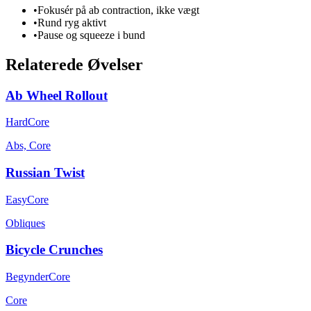
•
Fokusér på ab contraction, ikke vægt
•
Rund ryg aktivt
•
Pause og squeeze i bund
Relaterede Øvelser
Ab Wheel Rollout
Hard
Core
Abs, Core
Russian Twist
Easy
Core
Obliques
Bicycle Crunches
Begynder
Core
Core