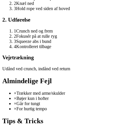
2
Knæl ned
3
Hold rope ved siden af hoved
2. Udførelse
1
Crunch ned og frem
2
Fokusér på at rulle ryg
3
Squeeze abs i bund
4
Kontrolleret tilbage
Vejrtrækning
Udånd ved crunch, indånd ved return
Almindelige Fejl
×
Trækker med arme/skulder
×
Bøjer kun i hofter
×
Går for tungt
×
For hurtig tempo
Tips & Tricks