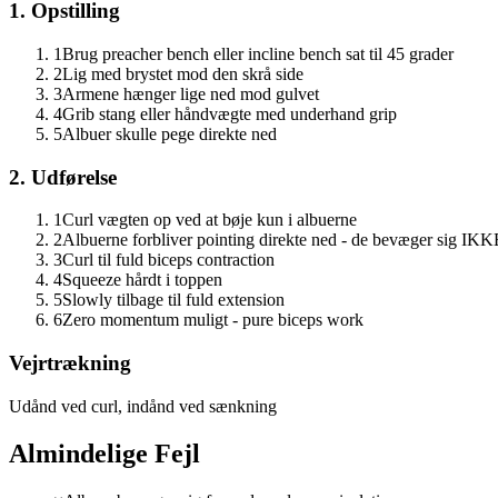
1. Opstilling
1
Brug preacher bench eller incline bench sat til 45 grader
2
Lig med brystet mod den skrå side
3
Armene hænger lige ned mod gulvet
4
Grib stang eller håndvægte med underhand grip
5
Albuer skulle pege direkte ned
2. Udførelse
1
Curl vægten op ved at bøje kun i albuerne
2
Albuerne forbliver pointing direkte ned - de bevæger sig IKK
3
Curl til fuld biceps contraction
4
Squeeze hårdt i toppen
5
Slowly tilbage til fuld extension
6
Zero momentum muligt - pure biceps work
Vejrtrækning
Udånd ved curl, indånd ved sænkning
Almindelige Fejl