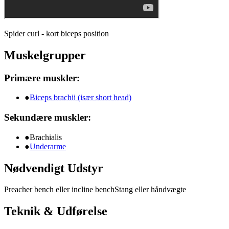
Spider curl - kort biceps position
Muskelgrupper
Primære muskler:
●
Biceps brachii (især short head)
Sekundære muskler:
●
Brachialis
●
Underarme
Nødvendigt Udstyr
Preacher bench eller incline bench
Stang eller håndvægte
Teknik & Udførelse