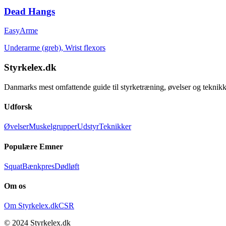
Dead Hangs
Easy
Arme
Underarme (greb), Wrist flexors
Styrkelex.dk
Danmarks mest omfattende guide til styrketræning, øvelser og teknikk
Udforsk
Øvelser
Muskelgrupper
Udstyr
Teknikker
Populære Emner
Squat
Bænkpres
Dødløft
Om os
Om Styrkelex.dk
CSR
© 2024 Styrkelex.dk