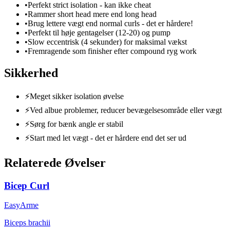
•
Perfekt strict isolation - kan ikke cheat
•
Rammer short head mere end long head
•
Brug lettere vægt end normal curls - det er hårdere!
•
Perfekt til høje gentagelser (12-20) og pump
•
Slow eccentrisk (4 sekunder) for maksimal vækst
•
Fremragende som finisher efter compound ryg work
Sikkerhed
⚡
Meget sikker isolation øvelse
⚡
Ved albue problemer, reducer bevægelsesområde eller vægt
⚡
Sørg for bænk angle er stabil
⚡
Start med let vægt - det er hårdere end det ser ud
Relaterede Øvelser
Bicep Curl
Easy
Arme
Biceps brachii