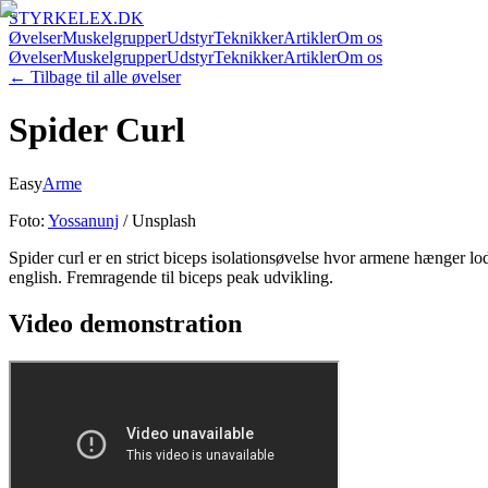
STYRKELEX.DK
Øvelser
Muskelgrupper
Udstyr
Teknikker
Artikler
Om os
Øvelser
Muskelgrupper
Udstyr
Teknikker
Artikler
Om os
← Tilbage til alle øvelser
Spider Curl
Easy
Arme
Foto:
Yossanunj
/ Unsplash
Spider curl er en strict biceps isolationsøvelse hvor armene hænger 
english. Fremragende til biceps peak udvikling.
Video demonstration