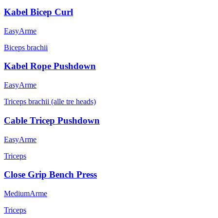
Kabel Bicep Curl
Easy
Arme
Biceps brachii
Kabel Rope Pushdown
Easy
Arme
Triceps brachii (alle tre heads)
Cable Tricep Pushdown
Easy
Arme
Triceps
Close Grip Bench Press
Medium
Arme
Triceps