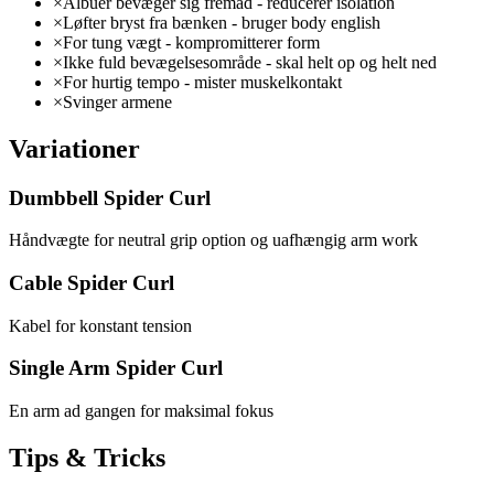
×
Albuer bevæger sig fremad - reducerer isolation
×
Løfter bryst fra bænken - bruger body english
×
For tung vægt - kompromitterer form
×
Ikke fuld bevægelsesområde - skal helt op og helt ned
×
For hurtig tempo - mister muskelkontakt
×
Svinger armene
Variationer
Dumbbell Spider Curl
Håndvægte for neutral grip option og uafhængig arm work
Cable Spider Curl
Kabel for konstant tension
Single Arm Spider Curl
En arm ad gangen for maksimal fokus
Tips & Tricks