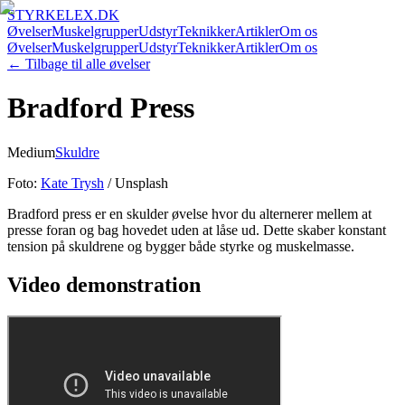
STYRKELEX.DK
Øvelser
Muskelgrupper
Udstyr
Teknikker
Artikler
Om os
Øvelser
Muskelgrupper
Udstyr
Teknikker
Artikler
Om os
← Tilbage til alle øvelser
Bradford Press
Medium
Skuldre
Foto:
Kate Trysh
/ Unsplash
Bradford press er en skulder øvelse hvor du alternerer mellem at
presse foran og bag hovedet uden at låse ud. Dette skaber konstant
tension på skuldrene og bygger både styrke og muskelmasse.
Video demonstration