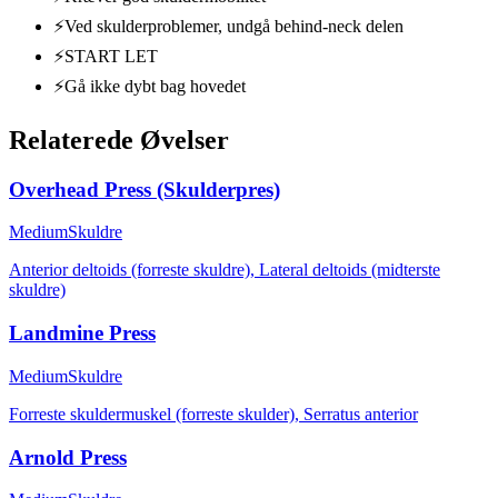
⚡
Ved skulderproblemer, undgå behind-neck delen
⚡
START LET
⚡
Gå ikke dybt bag hovedet
Relaterede Øvelser
Overhead Press (Skulderpres)
Medium
Skuldre
Anterior deltoids (forreste skuldre), Lateral deltoids (midterste
skuldre)
Landmine Press
Medium
Skuldre
Forreste skuldermuskel (forreste skulder), Serratus anterior
Arnold Press