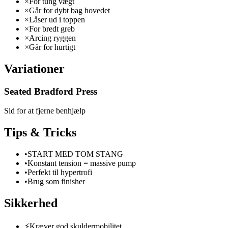
×
For tung vægt
×
Går for dybt bag hovedet
×
Låser ud i toppen
×
For bredt greb
×
Arcing ryggen
×
Går for hurtigt
Variationer
Seated Bradford Press
Sid for at fjerne benhjælp
Tips & Tricks
•
START MED TOM STANG
•
Konstant tension = massive pump
•
Perfekt til hypertrofi
•
Brug som finisher
Sikkerhed
⚡
Kræver god skuldermobilitet