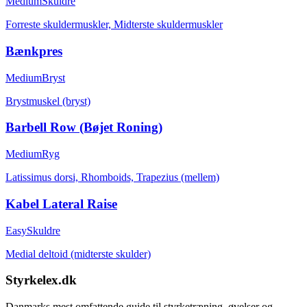
Medium
Skuldre
Forreste skuldermuskler, Midterste skuldermuskler
Bænkpres
Medium
Bryst
Brystmuskel (bryst)
Barbell Row (Bøjet Roning)
Medium
Ryg
Latissimus dorsi, Rhomboids, Trapezius (mellem)
Kabel Lateral Raise
Easy
Skuldre
Medial deltoid (midterste skulder)
Styrkelex.dk
Danmarks mest omfattende guide til styrketræning, øvelser og