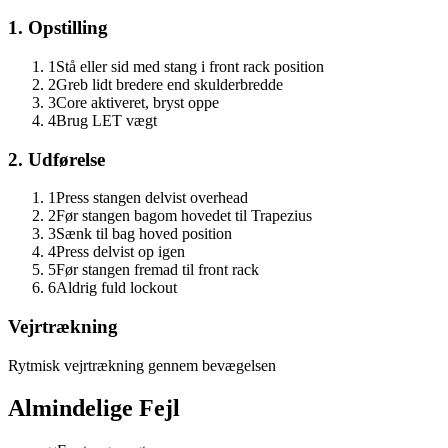
1. Opstilling
1
Stå eller sid med stang i front rack position
2
Greb lidt bredere end skulderbredde
3
Core aktiveret, bryst oppe
4
Brug LET vægt
2. Udførelse
1
Press stangen delvist overhead
2
Før stangen bagom hovedet til Trapezius
3
Sænk til bag hoved position
4
Press delvist op igen
5
Før stangen fremad til front rack
6
Aldrig fuld lockout
Vejrtrækning
Rytmisk vejrtrækning gennem bevægelsen
Almindelige Fejl