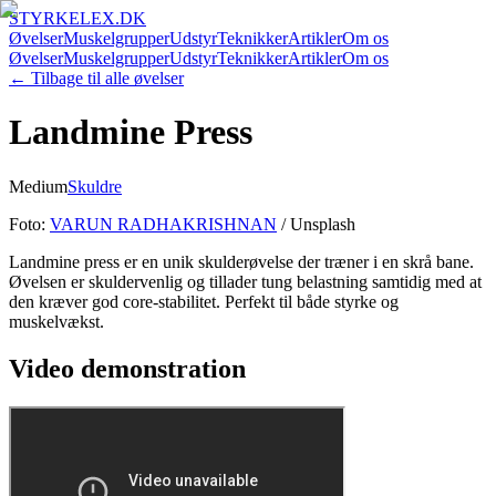
STYRKELEX.DK
Øvelser
Muskelgrupper
Udstyr
Teknikker
Artikler
Om os
Øvelser
Muskelgrupper
Udstyr
Teknikker
Artikler
Om os
← Tilbage til alle øvelser
Landmine Press
Medium
Skuldre
Foto:
VARUN RADHAKRISHNAN
/ Unsplash
Landmine press er en unik skulderøvelse der træner i en skrå bane.
Øvelsen er skuldervenlig og tillader tung belastning samtidig med at
den kræver god core-stabilitet. Perfekt til både styrke og
muskelvækst.
Video demonstration