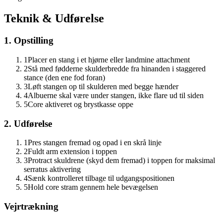
Teknik & Udførelse
1. Opstilling
1
Placer en stang i et hjørne eller landmine attachment
2
Stå med fødderne skulderbredde fra hinanden i staggered
stance (den ene fod foran)
3
Løft stangen op til skulderen med begge hænder
4
Albuerne skal være under stangen, ikke flare ud til siden
5
Core aktiveret og brystkasse oppe
2. Udførelse
1
Pres stangen fremad og opad i en skrå linje
2
Fuldt arm extension i toppen
3
Protract skuldrene (skyd dem fremad) i toppen for maksimal
serratus aktivering
4
Sænk kontrolleret tilbage til udgangspositionen
5
Hold core stram gennem hele bevægelsen
Vejrtrækning