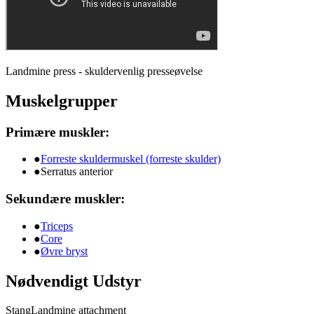
Landmine press - skuldervenlig presseøvelse
Muskelgrupper
Primære muskler:
●
Forreste skuldermuskel (forreste skulder)
●
Serratus anterior
Sekundære muskler:
●
Triceps
●
Core
●
Øvre bryst
Nødvendigt Udstyr
Stang
Landmine attachment