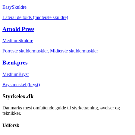
Easy
Skuldre
Lateral deltoids (midterste skuldre)
Arnold Press
Medium
Skuldre
Forreste skuldermuskler, Midterste skuldermuskler
Bænkpres
Medium
Bryst
Brystmuskel (bryst)
Styrkelex.dk
Danmarks mest omfattende guide til styrketræning, øvelser og
teknikker.
Udforsk