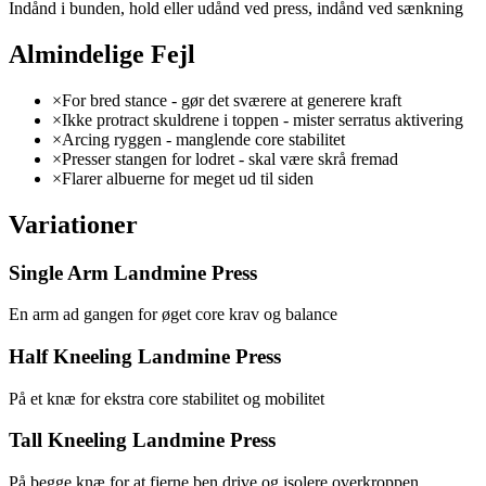
Indånd i bunden, hold eller udånd ved press, indånd ved sænkning
Almindelige Fejl
×
For bred stance - gør det sværere at generere kraft
×
Ikke protract skuldrene i toppen - mister serratus aktivering
×
Arcing ryggen - manglende core stabilitet
×
Presser stangen for lodret - skal være skrå fremad
×
Flarer albuerne for meget ud til siden
Variationer
Single Arm Landmine Press
En arm ad gangen for øget core krav og balance
Half Kneeling Landmine Press
På et knæ for ekstra core stabilitet og mobilitet
Tall Kneeling Landmine Press
På begge knæ for at fjerne ben drive og isolere overkroppen