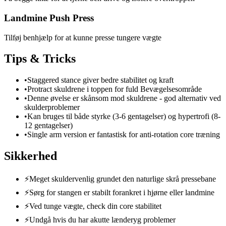
Landmine Push Press
Tilføj benhjælp for at kunne presse tungere vægte
Tips & Tricks
•
Staggered stance giver bedre stabilitet og kraft
•
Protract skuldrene i toppen for fuld Bevægelsesområde
•
Denne øvelse er skånsom mod skuldrene - god alternativ ved
skulderproblemer
•
Kan bruges til både styrke (3-6 gentagelser) og hypertrofi (8-
12 gentagelser)
•
Single arm version er fantastisk for anti-rotation core træning
Sikkerhed
⚡
Meget skuldervenlig grundet den naturlige skrå pressebane
⚡
Sørg for stangen er stabilt forankret i hjørne eller landmine
⚡
Ved tunge vægte, check din core stabilitet
⚡
Undgå hvis du har akutte lænderyg problemer