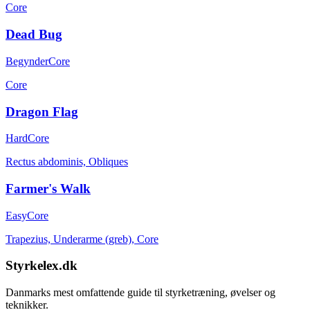
Core
Dead Bug
Begynder
Core
Core
Dragon Flag
Hard
Core
Rectus abdominis, Obliques
Farmer's Walk
Easy
Core
Trapezius, Underarme (greb), Core
Styrkelex.dk
Danmarks mest omfattende guide til styrketræning, øvelser og
teknikker.