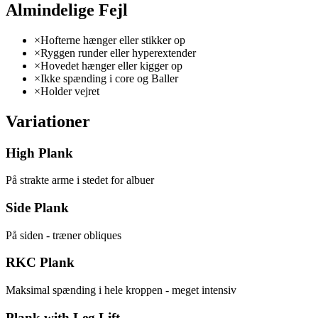
Almindelige Fejl
×
Hofterne hænger eller stikker op
×
Ryggen runder eller hyperextender
×
Hovedet hænger eller kigger op
×
Ikke spænding i core og Baller
×
Holder vejret
Variationer
High Plank
På strakte arme i stedet for albuer
Side Plank
På siden - træner obliques
RKC Plank
Maksimal spænding i hele kroppen - meget intensiv
Plank with Leg Lift