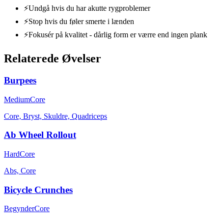
⚡
Undgå hvis du har akutte rygproblemer
⚡
Stop hvis du føler smerte i lænden
⚡
Fokusér på kvalitet - dårlig form er værre end ingen plank
Relaterede Øvelser
Burpees
Medium
Core
Core, Bryst, Skuldre, Quadriceps
Ab Wheel Rollout
Hard
Core
Abs, Core
Bicycle Crunches
Begynder
Core