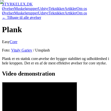
STYRKELEX.DK
Øvelser
Muskelgrupper
Udstyr
Teknikker
Artikler
Om os
Øvelser
Muskelgrupper
Udstyr
Teknikker
Artikler
Om os
← Tilbage til alle øvelser
Plank
Easy
Core
Foto:
Vitaly Gariev
/ Unsplash
Plank er en statisk core-øvelse der bygger stabilitet og udholdenhed i
hele kroppen. Det er en af de mest effektive øvelser for core styrke.
Video demonstration