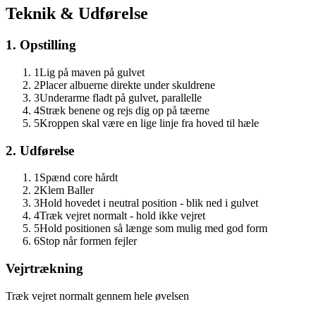
Teknik & Udførelse
1. Opstilling
1
Lig på maven på gulvet
2
Placer albuerne direkte under skuldrene
3
Underarme fladt på gulvet, parallelle
4
Stræk benene og rejs dig op på tæerne
5
Kroppen skal være en lige linje fra hoved til hæle
2. Udførelse
1
Spænd core hårdt
2
Klem Baller
3
Hold hovedet i neutral position - blik ned i gulvet
4
Træk vejret normalt - hold ikke vejret
5
Hold positionen så længe som mulig med god form
6
Stop når formen fejler
Vejrtrækning
Træk vejret normalt gennem hele øvelsen