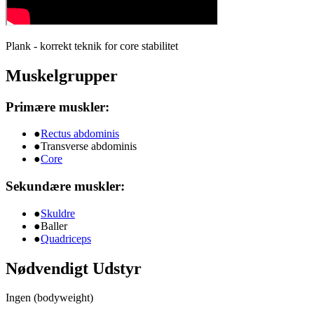
Plank - korrekt teknik for core stabilitet
Muskelgrupper
Primære muskler:
●
Rectus abdominis
●
Transverse abdominis
●
Core
Sekundære muskler:
●
Skuldre
●
Baller
●
Quadriceps
Nødvendigt Udstyr
Ingen (bodyweight)