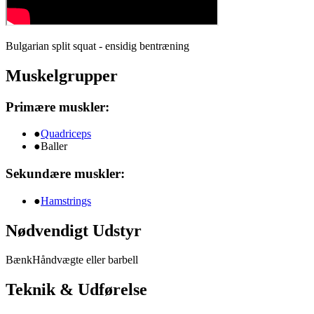
Bulgarian split squat - ensidig bentræning
Muskelgrupper
Primære muskler:
●
Quadriceps
●
Baller
Sekundære muskler:
●
Hamstrings
Nødvendigt Udstyr
Bænk
Håndvægte eller barbell
Teknik & Udførelse