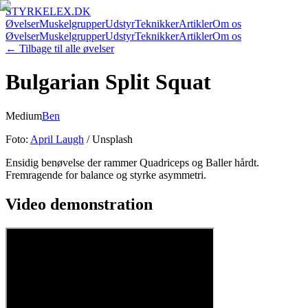
STYRKELEX.DK
Øvelser
Muskelgrupper
Udstyr
Teknikker
Artikler
Om os
Øvelser
Muskelgrupper
Udstyr
Teknikker
Artikler
Om os
← Tilbage til alle øvelser
Bulgarian Split Squat
Medium
Ben
Foto:
April Laugh
/ Unsplash
Ensidig benøvelse der rammer Quadriceps og Baller hårdt.
Fremragende for balance og styrke asymmetri.
Video demonstration