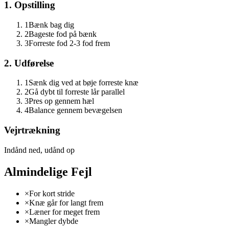
1. Opstilling
1
Bænk bag dig
2
Bageste fod på bænk
3
Forreste fod 2-3 fod frem
2. Udførelse
1
Sænk dig ved at bøje forreste knæ
2
Gå dybt til forreste lår parallel
3
Pres op gennem hæl
4
Balance gennem bevægelsen
Vejrtrækning
Indånd ned, udånd op
Almindelige Fejl
×
For kort stride
×
Knæ går for langt frem
×
Læner for meget frem
×
Mangler dybde