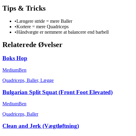
Tips & Tricks
•
Længere stride = mere Baller
•
Kortere = mere Quadriceps
•
Håndvægte er nemmere at balancere end barbell
Relaterede Øvelser
Boks Hop
Medium
Ben
Quadriceps, Baller, Lægge
Bulgarian Split Squat (Front Foot Elevated)
Medium
Ben
Quadriceps, Baller
Clean and Jerk (Vægtløftning)