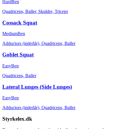
Hard
Ben
Quadriceps, Baller, Skuldre, Triceps
Cossack Squat
Medium
Ben
Adductors (inderlår), Quadriceps, Baller
Goblet Squat
Easy
Ben
Quadriceps, Baller
Lateral Lunges (Side Lunges)
Easy
Ben
Adductors (inderlår), Quadriceps, Baller
Styrkelex.dk