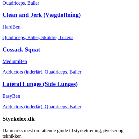
Quadriceps, Baller
Clean and Jerk (Vægtløftning)
Hard
Ben
Quadriceps, Baller, Skuldre, Triceps
Cossack Squat
Medium
Ben
Adductors (inderlår), Quadriceps, Baller
Lateral Lunges (Side Lunges)
Easy
Ben
Adductors (inderlår), Quadriceps, Baller
Styrkelex.dk
Danmarks mest omfattende guide til styrketræning, øvelser og
teknikker.