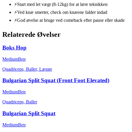
⚡
Start med let vægt (8-12kg) for at lære teknikken
⚡
Ved knæ smerter, check om knæene falder indad
⚡
God øvelse at bruge ved comeback efter pause eller skade
Relaterede Øvelser
Boks Hop
Medium
Ben
Quadriceps, Baller, Lægge
Bulgarian Split Squat (Front Foot Elevated)
Medium
Ben
Quadriceps, Baller
Bulgarian Split Squat
Medium
Ben