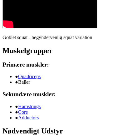
Goblet squat - begyndervenlig squat variation
Muskelgrupper
Primære muskler:
●
Quadriceps
●
Baller
Sekundære muskler:
●
Hamstrings
●
Core
●
Adductors
Nødvendigt Udstyr