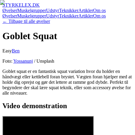
STYRKELEX.DK
Øvelser
Muskelgrupper
Udstyr
Teknikker
Artikler
Om os
Øvelser
Muskelgrupper
Udstyr
Teknikker
Artikler
Om os
← Tilbage til alle øvelser
Goblet Squat
Easy
Ben
Foto:
Yossanunj
/ Unsplash
Goblet squat er en fantastisk squat variation hvor du holder en
håndvægt eller kettlebell foran brystet. Vægten foran hjælper med at
holde dig oprejst og gør det lettere at ramme god dybde. Perfekt til
begyndere der skal lære squat teknik, eller som accessory øvelse for
alle niveauer.
Video demonstration