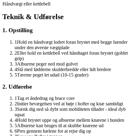
Håndvægt eller kettlebell
Teknik & Udførelse
1. Opstilling
1
Hold en håndvægt lodret foran brystet med begge hænder
under den øverste vægtplade
2
Eller hold en kettlebell ved håndtaget foran brystet (goblet
grip)
3
Albuerne peger ned mod gulvet
4
Stå med fødderne skulderbredde eller lidt bredere
5
Tæerne peget let udad (10-15 grader)
2. Udførelse
1
Tag et åndedrag og brace core
2
Initier bevægelsen ved at bøje i hofter og knæ samtidigt
3
Sænk dig ned så dybt som mobiliteten tillader - ideal dyb
squat
4
Hold brystet oppe og albuerne mellem knæene i bunden
5
Albuerne kan bruges til at skubbe knæene ud
6
Pres gennem hælene for at rejse dig op