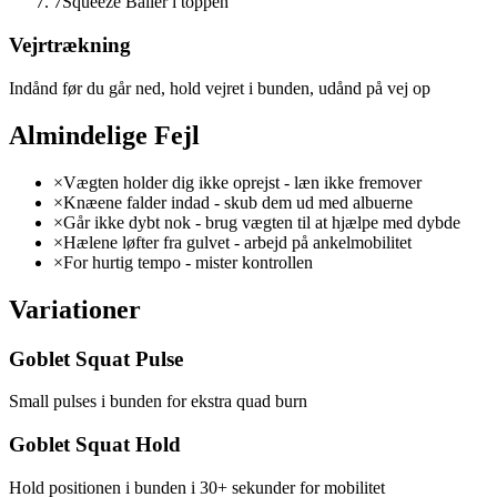
7
Squeeze Baller i toppen
Vejrtrækning
Indånd før du går ned, hold vejret i bunden, udånd på vej op
Almindelige Fejl
×
Vægten holder dig ikke oprejst - læn ikke fremover
×
Knæene falder indad - skub dem ud med albuerne
×
Går ikke dybt nok - brug vægten til at hjælpe med dybde
×
Hælene løfter fra gulvet - arbejd på ankelmobilitet
×
For hurtig tempo - mister kontrollen
Variationer
Goblet Squat Pulse
Small pulses i bunden for ekstra quad burn
Goblet Squat Hold
Hold positionen i bunden i 30+ sekunder for mobilitet