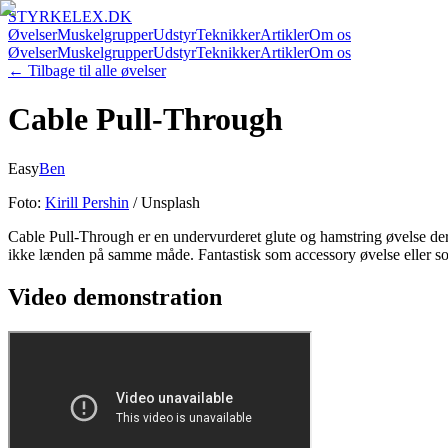
STYRKELEX.DK
Øvelser
Muskelgrupper
Udstyr
Teknikker
Artikler
Om os
Øvelser
Muskelgrupper
Udstyr
Teknikker
Artikler
Om os
← Tilbage til alle øvelser
Cable Pull-Through
Easy
Ben
Foto:
Kirill Pershin
/ Unsplash
Cable Pull-Through er en undervurderet glute og hamstring øvelse der
ikke lænden på samme måde. Fantastisk som accessory øvelse eller som e
Video demonstration