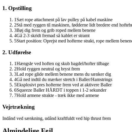
1. Opstilling
1
Sæt rope attachment på lav pulley på kabel maskine
2
Stå med ryggen til maskinen, fødderne lidt bredere end hofteb
3
Bøj dig frem og grib roped mellem benene
4
Gå 2-3 skridt fremad så kablet er stramt
5
Start position: Oprejst med hofterne strakt, rope mellem benen
2. Udførelse
1
Hængsle ved hoften og skub bagdel/hofter tilbage
2
Hold ryggen neutral og bryst frem
3
Lad rope glide mellem benene mens du sænker dig
4
Gå ned indtil du mærker stretch i Baller/Hamstrings
5
Eksplosivt pres hofterne frem ved at aktivere Baller
6
Squeeze Baller HÅRDT i toppen i 1-2 sekunder
7
Hold armene strakte - træk ikke med armene
Vejrtrækning
Indånd ved sænkning, udånd kraftfuldt ved hip thrust frem
Almindelige Fejl