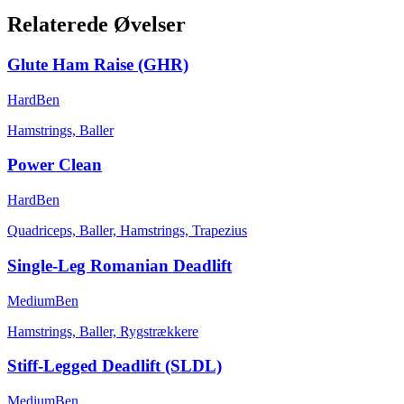
Relaterede Øvelser
Glute Ham Raise (GHR)
Hard
Ben
Hamstrings, Baller
Power Clean
Hard
Ben
Quadriceps, Baller, Hamstrings, Trapezius
Single-Leg Romanian Deadlift
Medium
Ben
Hamstrings, Baller, Rygstrækkere
Stiff-Legged Deadlift (SLDL)
Medium
Ben