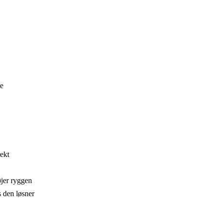
de
rekt
øjer ryggen
s den løsner