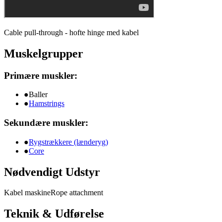
Cable pull-through - hofte hinge med kabel
Muskelgrupper
Primære muskler:
●
Baller
●
Hamstrings
Sekundære muskler:
●
Rygstrækkere (lænderyg)
●
Core
Nødvendigt Udstyr
Kabel maskine
Rope attachment
Teknik & Udførelse