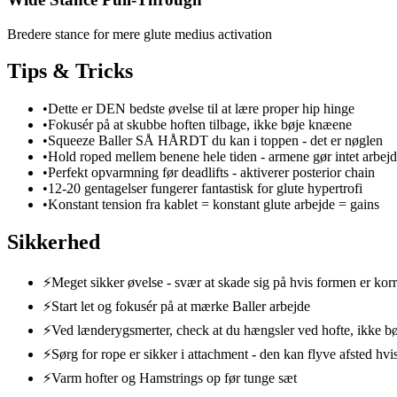
Bredere stance for mere glute medius activation
Tips & Tricks
•
Dette er DEN bedste øvelse til at lære proper hip hinge
•
Fokusér på at skubbe hoften tilbage, ikke bøje knæene
•
Squeeze Baller SÅ HÅRDT du kan i toppen - det er nøglen
•
Hold roped mellem benene hele tiden - armene gør intet arbej
•
Perfekt opvarmning før deadlifts - aktiverer posterior chain
•
12-20 gentagelser fungerer fantastisk for glute hypertrofi
•
Konstant tension fra kablet = konstant glute arbejde = gains
Sikkerhed
⚡
Meget sikker øvelse - svær at skade sig på hvis formen er kor
⚡
Start let og fokusér på at mærke Baller arbejde
⚡
Ved lænderygsmerter, check at du hængsler ved hofte, ikke b
⚡
Sørg for rope er sikker i attachment - den kan flyve afsted hvi
⚡
Varm hofter og Hamstrings op før tunge sæt