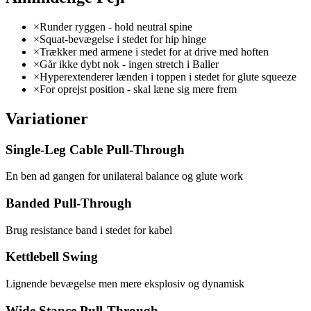
×
Runder ryggen - hold neutral spine
×
Squat-bevægelse i stedet for hip hinge
×
Trækker med armene i stedet for at drive med hoften
×
Går ikke dybt nok - ingen stretch i Baller
×
Hyperextenderer lænden i toppen i stedet for glute squeeze
×
For oprejst position - skal læne sig mere frem
Variationer
Single-Leg Cable Pull-Through
En ben ad gangen for unilateral balance og glute work
Banded Pull-Through
Brug resistance band i stedet for kabel
Kettlebell Swing
Lignende bevægelse men mere eksplosiv og dynamisk
Wide Stance Pull-Through