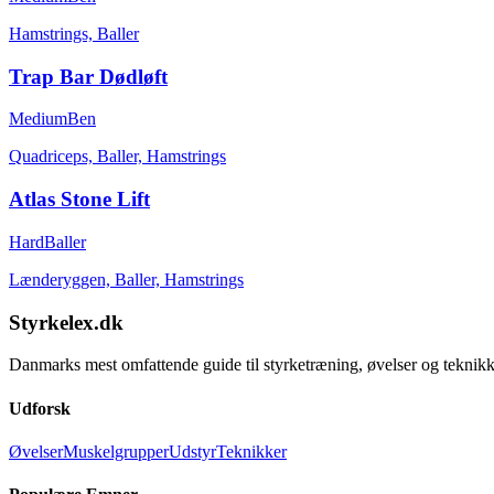
Hamstrings, Baller
Trap Bar Dødløft
Medium
Ben
Quadriceps, Baller, Hamstrings
Atlas Stone Lift
Hard
Baller
Lænderyggen, Baller, Hamstrings
Styrkelex.dk
Danmarks mest omfattende guide til styrketræning, øvelser og teknikk
Udforsk
Øvelser
Muskelgrupper
Udstyr
Teknikker