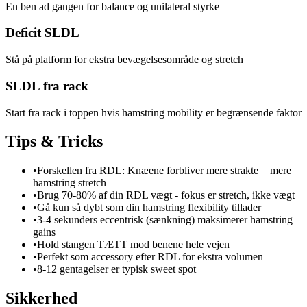
En ben ad gangen for balance og unilateral styrke
Deficit SLDL
Stå på platform for ekstra bevægelsesområde og stretch
SLDL fra rack
Start fra rack i toppen hvis hamstring mobility er begrænsende faktor
Tips & Tricks
•
Forskellen fra RDL: Knæene forbliver mere strakte = mere
hamstring stretch
•
Brug 70-80% af din RDL vægt - fokus er stretch, ikke vægt
•
Gå kun så dybt som din hamstring flexibility tillader
•
3-4 sekunders eccentrisk (sænkning) maksimerer hamstring
gains
•
Hold stangen TÆTT mod benene hele vejen
•
Perfekt som accessory efter RDL for ekstra volumen
•
8-12 gentagelser er typisk sweet spot
Sikkerhed