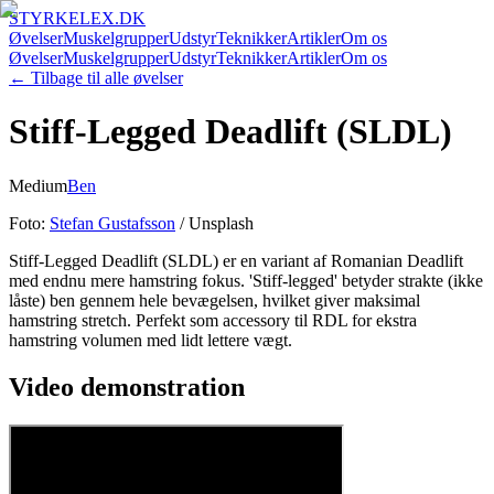
STYRKELEX.DK
Øvelser
Muskelgrupper
Udstyr
Teknikker
Artikler
Om os
Øvelser
Muskelgrupper
Udstyr
Teknikker
Artikler
Om os
← Tilbage til alle øvelser
Stiff-Legged Deadlift (SLDL)
Medium
Ben
Foto:
Stefan Gustafsson
/ Unsplash
Stiff-Legged Deadlift (SLDL) er en variant af Romanian Deadlift
med endnu mere hamstring fokus. 'Stiff-legged' betyder strakte (ikke
låste) ben gennem hele bevægelsen, hvilket giver maksimal
hamstring stretch. Perfekt som accessory til RDL for ekstra
hamstring volumen med lidt lettere vægt.
Video demonstration