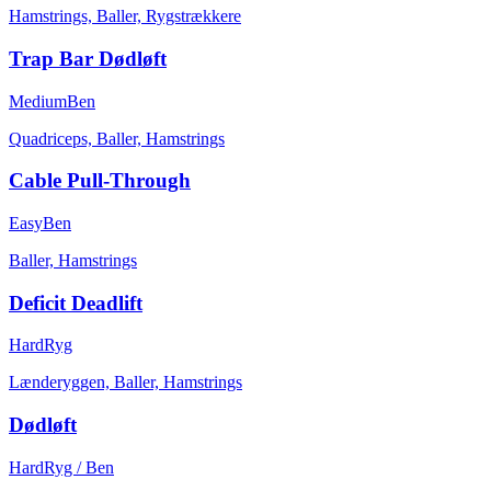
Hamstrings, Baller, Rygstrækkere
Trap Bar Dødløft
Medium
Ben
Quadriceps, Baller, Hamstrings
Cable Pull-Through
Easy
Ben
Baller, Hamstrings
Deficit Deadlift
Hard
Ryg
Lænderyggen, Baller, Hamstrings
Dødløft
Hard
Ryg / Ben