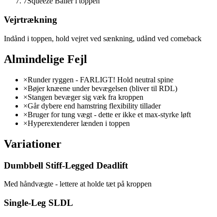
7
Squeeze Baller i toppen
Vejrtrækning
Indånd i toppen, hold vejret ved sænkning, udånd ved comeback
Almindelige Fejl
×
Runder ryggen - FARLIGT! Hold neutral spine
×
Bøjer knæene under bevægelsen (bliver til RDL)
×
Stangen bevæger sig væk fra kroppen
×
Går dybere end hamstring flexibility tillader
×
Bruger for tung vægt - dette er ikke et max-styrke løft
×
Hyperextenderer lænden i toppen
Variationer
Dumbbell Stiff-Legged Deadlift
Med håndvægte - lettere at holde tæt på kroppen
Single-Leg SLDL