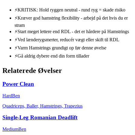
⚡
KRITISK: Hold ryggen neutral - rund ryg = skade risiko
⚡
Kræver god hamstring flexibility - arbejd på det hvis du er
stram
⚡
Start meget lettere end RDL - det er hårdere på Hamstrings
⚡
Ved lænderygsmerter, reducér vægt eller skift til RDL
⚡
Varm Hamstrings grundigt op før denne øvelse
⚡
Gå aldrig dybere end din form tillader
Relaterede Øvelser
Power Clean
Hard
Ben
Quadriceps, Baller, Hamstrings, Trapezius
Single-Leg Romanian Deadlift
Medium
Ben