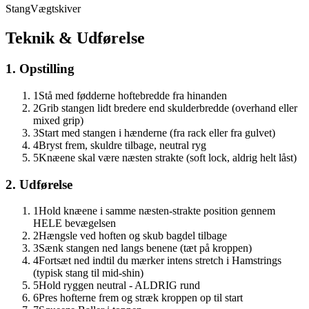
Stang
Vægtskiver
Teknik & Udførelse
1. Opstilling
1
Stå med fødderne hoftebredde fra hinanden
2
Grib stangen lidt bredere end skulderbredde (overhand eller
mixed grip)
3
Start med stangen i hænderne (fra rack eller fra gulvet)
4
Bryst frem, skuldre tilbage, neutral ryg
5
Knæene skal være næsten strakte (soft lock, aldrig helt låst)
2. Udførelse
1
Hold knæene i samme næsten-strakte position gennem
HELE bevægelsen
2
Hængsle ved hoften og skub bagdel tilbage
3
Sænk stangen ned langs benene (tæt på kroppen)
4
Fortsæt ned indtil du mærker intens stretch i Hamstrings
(typisk stang til mid-shin)
5
Hold ryggen neutral - ALDRIG rund
6
Pres hofterne frem og stræk kroppen op til start