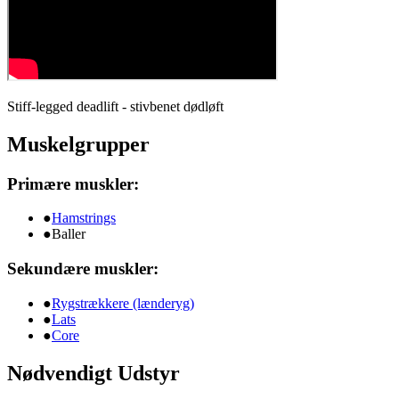
Stiff-legged deadlift - stivbenet dødløft
Muskelgrupper
Primære muskler:
●
Hamstrings
●
Baller
Sekundære muskler:
●
Rygstrækkere (lænderyg)
●
Lats
●
Core
Nødvendigt Udstyr