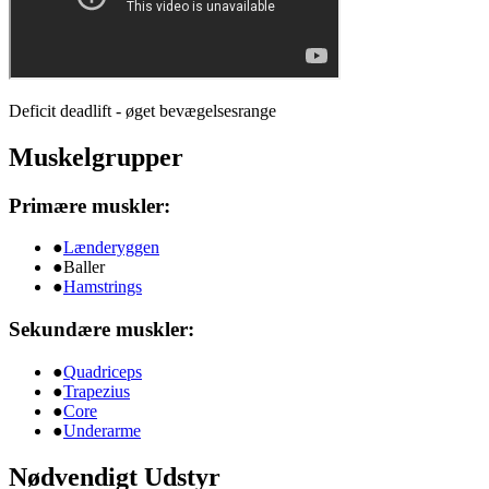
Deficit deadlift - øget bevægelsesrange
Muskelgrupper
Primære muskler:
●
Lænderyggen
●
Baller
●
Hamstrings
Sekundære muskler:
●
Quadriceps
●
Trapezius
●
Core
●
Underarme
Nødvendigt Udstyr