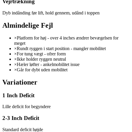
Vejrtrækning
Dyb indånding før lift, hold gennem, udånd i toppen
Almindelige Fejl
×
Platform for høj - over 4 inches ændrer bevægelsen for
meget
×
Rundt ryggen i start position - mangler mobilitet
×
For tung vægt - ofrer form
×
Ikke holder ryggen neutral
×
Hæler løfter - ankelmobilitet issue
×
Går for dybt uden mobilitet
Variationer
1 Inch Deficit
Lille deficit for begyndere
2-3 Inch Deficit
Standard deficit højde