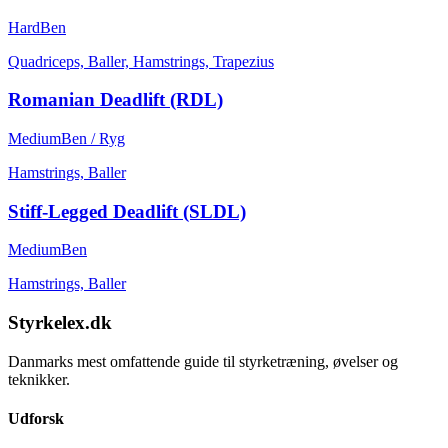
Hard
Ben
Quadriceps, Baller, Hamstrings, Trapezius
Romanian Deadlift (RDL)
Medium
Ben / Ryg
Hamstrings, Baller
Stiff-Legged Deadlift (SLDL)
Medium
Ben
Hamstrings, Baller
Styrkelex.dk
Danmarks mest omfattende guide til styrketræning, øvelser og
teknikker.
Udforsk