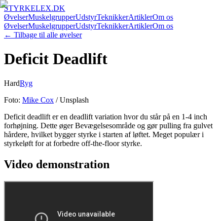
STYRKELEX.DK
Øvelser
Muskelgrupper
Udstyr
Teknikker
Artikler
Om os
Øvelser
Muskelgrupper
Udstyr
Teknikker
Artikler
Om os
← Tilbage til alle øvelser
Deficit Deadlift
Hard
Ryg
Foto:
Mike Cox
/ Unsplash
Deficit deadlift er en deadlift variation hvor du står på en 1-4 inch
forhøjning. Dette øger Bevægelsesområde og gør pulling fra gulvet
hårdere, hvilket bygger styrke i starten af løftet. Meget populær i
styrkeløft for at forbedre off-the-floor styrke.
Video demonstration