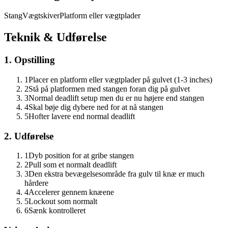
Stang
Vægtskiver
Platform eller vægtplader
Teknik & Udførelse
1. Opstilling
1
Placer en platform eller vægtplader på gulvet (1-3 inches)
2
Stå på platformen med stangen foran dig på gulvet
3
Normal deadlift setup men du er nu højere end stangen
4
Skal bøje dig dybere ned for at nå stangen
5
Hofter lavere end normal deadlift
2. Udførelse
1
Dyb position for at gribe stangen
2
Pull som et normalt deadlift
3
Den ekstra bevægelsesområde fra gulv til knæ er much
hårdere
4
Accelerer gennem knæene
5
Lockout som normalt
6
Sænk kontrolleret