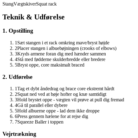
Stang
Vægtskiver
Squat rack
Teknik & Udførelse
1. Opstilling
1
Sæt stangen i et rack omkring mave/bryst højde
2
Placer stangen i albuebøjningen (crooks of elbows)
3
Kryds armene foran dig med hænder sammen
4
Stå med fødderne skulderbredde eller bredere
5
Bryst oppe, core maksimalt braced
2. Udførelse
1
Tag et dybt åndedrag og brace core ekstremt hårdt
2
Squat ned ved at bøje hofter og knæ samtidigt
3
Hold brystet oppe - vægten vil prøve at pull dig fremad
4
Gå til parallel eller dybere
5
Hold albuerne oppe - lad dem ikke droppe
6
Press gennem hælene for at rejse dig
7
Squeeze Baller i toppen
Vejrtrækning