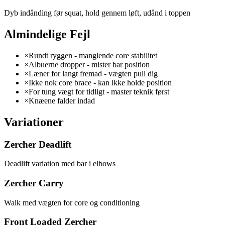
Dyb indånding før squat, hold gennem løft, udånd i toppen
Almindelige Fejl
×
Rundt ryggen - manglende core stabilitet
×
Albuerne dropper - mister bar position
×
Læner for langt fremad - vægten pull dig
×
Ikke nok core brace - kan ikke holde position
×
For tung vægt for tidligt - master teknik først
×
Knæene falder indad
Variationer
Zercher Deadlift
Deadlift variation med bar i elbows
Zercher Carry
Walk med vægten for core og conditioning
Front Loaded Zercher