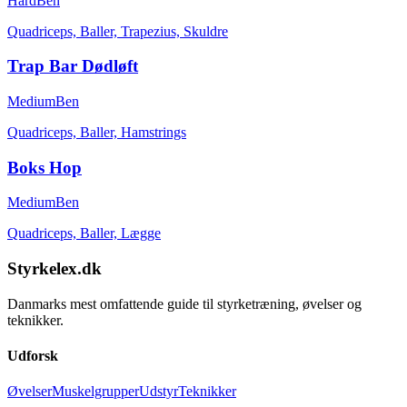
Hard
Ben
Quadriceps, Baller, Trapezius, Skuldre
Trap Bar Dødløft
Medium
Ben
Quadriceps, Baller, Hamstrings
Boks Hop
Medium
Ben
Quadriceps, Baller, Lægge
Styrkelex.dk
Danmarks mest omfattende guide til styrketræning, øvelser og
teknikker.
Udforsk
Øvelser
Muskelgrupper
Udstyr
Teknikker