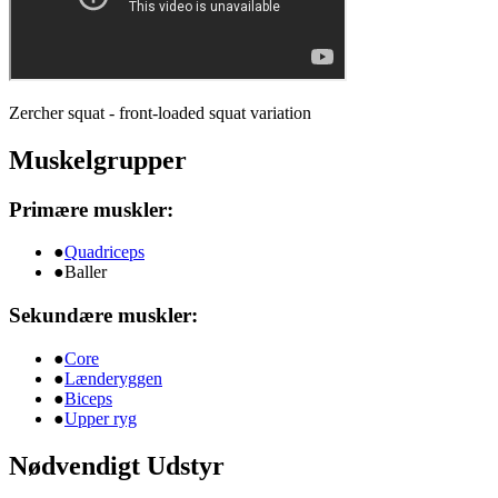
Zercher squat - front-loaded squat variation
Muskelgrupper
Primære muskler:
●
Quadriceps
●
Baller
Sekundære muskler:
●
Core
●
Lænderyggen
●
Biceps
●
Upper ryg
Nødvendigt Udstyr