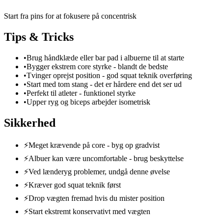
Start fra pins for at fokusere på concentrisk
Tips & Tricks
•
Brug håndklæde eller bar pad i albuerne til at starte
•
Bygger ekstrem core styrke - blandt de bedste
•
Tvinger oprejst position - god squat teknik overføring
•
Start med tom stang - det er hårdere end det ser ud
•
Perfekt til atleter - funktionel styrke
•
Upper ryg og biceps arbejder isometrisk
Sikkerhed
⚡
Meget krævende på core - byg op gradvist
⚡
Albuer kan være uncomfortable - brug beskyttelse
⚡
Ved lænderyg problemer, undgå denne øvelse
⚡
Kræver god squat teknik først
⚡
Drop vægten fremad hvis du mister position
⚡
Start ekstremt konservativt med vægten