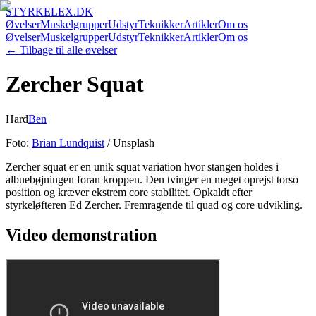
STYRKELEX.DK
Øvelser
Muskelgrupper
Udstyr
Teknikker
Artikler
Om os
Øvelser
Muskelgrupper
Udstyr
Teknikker
Artikler
Om os
← Tilbage til alle øvelser
Zercher Squat
Hard
Ben
Foto:
Brian Lundquist
/ Unsplash
Zercher squat er en unik squat variation hvor stangen holdes i
albuebøjningen foran kroppen. Den tvinger en meget oprejst torso
position og kræver ekstrem core stabilitet. Opkaldt efter
styrkeløfteren Ed Zercher. Fremragende til quad og core udvikling.
Video demonstration