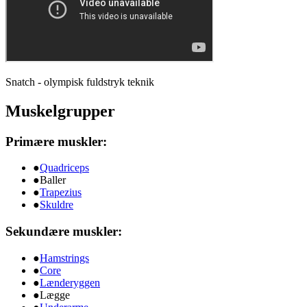
Snatch - olympisk fuldstryk teknik
Muskelgrupper
Primære muskler:
●
Quadriceps
●
Baller
●
Trapezius
●
Skuldre
Sekundære muskler:
●
Hamstrings
●
Core
●
Lænderyggen
●
Lægge