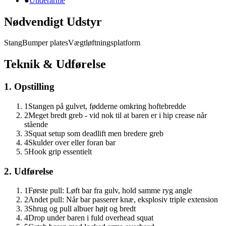
●
Underarme
Nødvendigt Udstyr
Stang
Bumper plates
Vægtløftningsplatform
Teknik & Udførelse
1. Opstilling
1
Stangen på gulvet, fødderne omkring hoftebredde
2
Meget bredt greb - vid nok til at baren er i hip crease når
stående
3
Squat setup som deadlift men bredere greb
4
Skulder over eller foran bar
5
Hook grip essentielt
2. Udførelse
1
Første pull: Løft bar fra gulv, hold samme ryg angle
2
Andet pull: Når bar passerer knæ, eksplosiv triple extension
3
Shrug og pull albuer højt og bredt
4
Drop under baren i fuld overhead squat