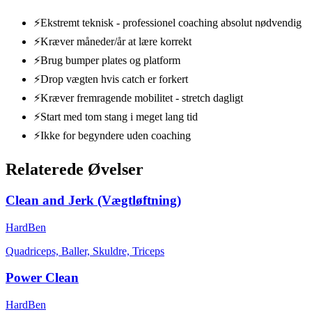
⚡
Ekstremt teknisk - professionel coaching absolut nødvendig
⚡
Kræver måneder/år at lære korrekt
⚡
Brug bumper plates og platform
⚡
Drop vægten hvis catch er forkert
⚡
Kræver fremragende mobilitet - stretch dagligt
⚡
Start med tom stang i meget lang tid
⚡
Ikke for begyndere uden coaching
Relaterede Øvelser
Clean and Jerk (Vægtløftning)
Hard
Ben
Quadriceps, Baller, Skuldre, Triceps
Power Clean
Hard
Ben