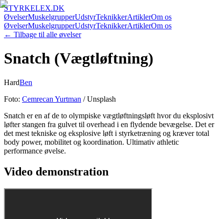
STYRKELEX.DK
Øvelser
Muskelgrupper
Udstyr
Teknikker
Artikler
Om os
Øvelser
Muskelgrupper
Udstyr
Teknikker
Artikler
Om os
← Tilbage til alle øvelser
Snatch (Vægtløftning)
Hard
Ben
Foto:
Cemrecan Yurtman
/ Unsplash
Snatch er en af de to olympiske vægtløftningsløft hvor du eksplosivt
løfter stangen fra gulvet til overhead i en flydende bevægelse. Det er
det mest tekniske og eksplosive løft i styrketræning og kræver total
body power, mobilitet og koordination. Ultimativ athletic
performance øvelse.
Video demonstration