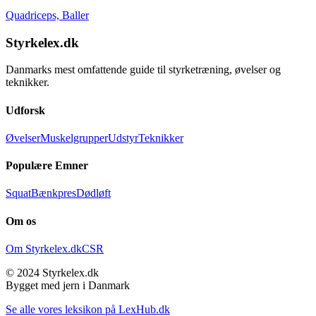
Quadriceps, Baller
Styrkelex.dk
Danmarks mest omfattende guide til styrketræning, øvelser og
teknikker.
Udforsk
Øvelser
Muskelgrupper
Udstyr
Teknikker
Populære Emner
Squat
Bænkpres
Dødløft
Om os
Om Styrkelex.dk
CSR
© 2024 Styrkelex.dk
Bygget med jern i Danmark
Se alle vores leksikon på LexHub.dk