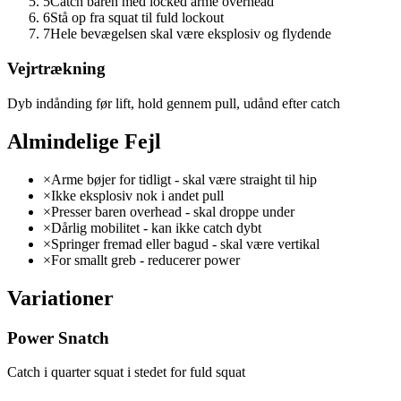
5
Catch baren med locked arme overhead
6
Stå op fra squat til fuld lockout
7
Hele bevægelsen skal være eksplosiv og flydende
Vejrtrækning
Dyb indånding før lift, hold gennem pull, udånd efter catch
Almindelige Fejl
×
Arme bøjer for tidligt - skal være straight til hip
×
Ikke eksplosiv nok i andet pull
×
Presser baren overhead - skal droppe under
×
Dårlig mobilitet - kan ikke catch dybt
×
Springer fremad eller bagud - skal være vertikal
×
For smallt greb - reducerer power
Variationer
Power Snatch
Catch i quarter squat i stedet for fuld squat