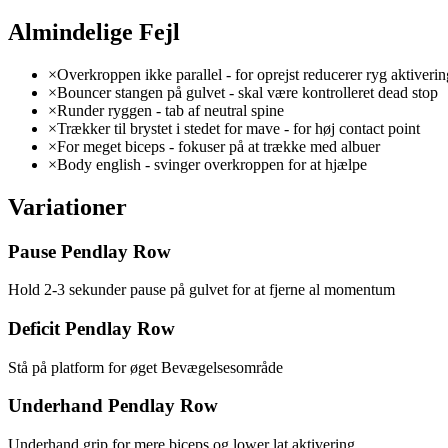
Almindelige Fejl
×
Overkroppen ikke parallel - for oprejst reducerer ryg aktiverin
×
Bouncer stangen på gulvet - skal være kontrolleret dead stop
×
Runder ryggen - tab af neutral spine
×
Trækker til brystet i stedet for mave - for høj contact point
×
For meget biceps - fokuser på at trække med albuer
×
Body english - svinger overkroppen for at hjælpe
Variationer
Pause Pendlay Row
Hold 2-3 sekunder pause på gulvet for at fjerne al momentum
Deficit Pendlay Row
Stå på platform for øget Bevægelsesområde
Underhand Pendlay Row
Underhand grip for mere biceps og lower lat aktivering