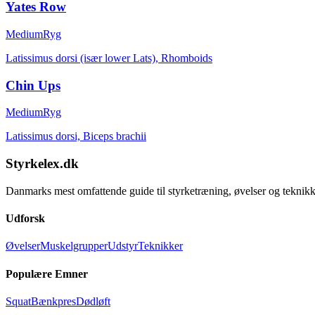
Yates Row
Medium
Ryg
Latissimus dorsi (især lower Lats), Rhomboids
Chin Ups
Medium
Ryg
Latissimus dorsi, Biceps brachii
Styrkelex.dk
Danmarks mest omfattende guide til styrketræning, øvelser og teknikk
Udforsk
Øvelser
Muskelgrupper
Udstyr
Teknikker
Populære Emner
Squat
Bænkpres
Dødløft