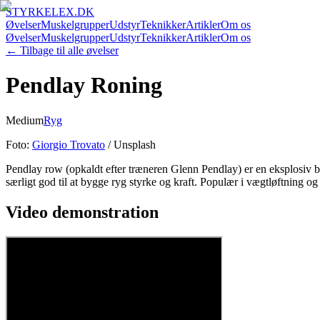
STYRKELEX.DK
Øvelser
Muskelgrupper
Udstyr
Teknikker
Artikler
Om os
Øvelser
Muskelgrupper
Udstyr
Teknikker
Artikler
Om os
← Tilbage til alle øvelser
Pendlay Roning
Medium
Ryg
Foto:
Giorgio Trovato
/ Unsplash
Pendlay row (opkaldt efter træneren Glenn Pendlay) er en eksplosiv ba
særligt god til at bygge ryg styrke og kraft. Populær i vægtløftning og 
Video demonstration