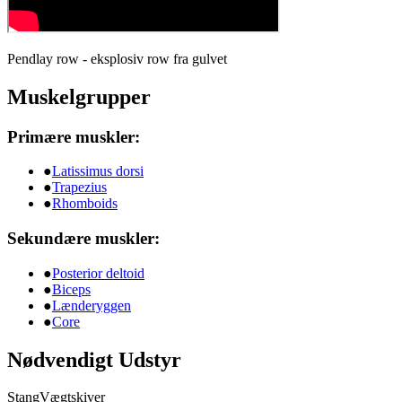
Pendlay row - eksplosiv row fra gulvet
Muskelgrupper
Primære muskler:
●
Latissimus dorsi
●
Trapezius
●
Rhomboids
Sekundære muskler:
●
Posterior deltoid
●
Biceps
●
Lænderyggen
●
Core
Nødvendigt Udstyr
Stang
Vægtskiver