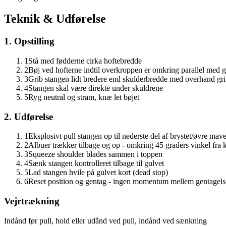
Teknik & Udførelse
1. Opstilling
1
Stå med fødderne cirka hoftebredde
2
Bøj ved hofterne indtil overkroppen er omkring parallel med g
3
Grib stangen lidt bredere end skulderbredde med overhand gr
4
Stangen skal være direkte under skuldrene
5
Ryg neutral og stram, knæ let bøjet
2. Udførelse
1
Eksplosivt pull stangen op til nederste del af brystet/øvre mav
2
Albuer trækker tilbage og op - omkring 45 graders vinkel fra
3
Squeeze shoulder blades sammen i toppen
4
Sænk stangen kontrolleret tilbage til gulvet
5
Lad stangen hvile på gulvet kort (dead stop)
6
Reset position og gentag - ingen momentum mellem gentagels
Vejrtrækning
Indånd før pull, hold eller udånd ved pull, indånd ved sænkning