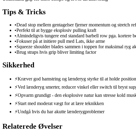
Tips & Tricks
•
Dead stop mellem gentagelser fjerner momentum og stretch re
•
Perfekt til at bygge eksplosiv pulling kraft
•
Almindeligvis tungere end standard barbell row pga. kortere
•
Fokuser på at initiere pull med Lats, ikke arme
•
Squeeze shoulder blades sammen i toppen for maksimal ryg ak
•
Brug straps hvis grip bliver limiting factor
Sikkerhed
⚡
Kræver god hamstring og lænderyg styrke til at holde positio
⚡
Ved lænderyg smerter, reducer vinkel eller switch til bryst su
⚡
Opvarm grundigt - den eksplosive natur kan stresse kold musk
⚡
Start med moderat vægt for at lære teknikken
⚡
Undgå hvis du har akutte lænderygproblemer
Relaterede Øvelser