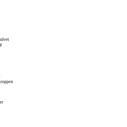
ulvet
ip
e
 kroppen
er