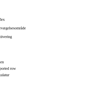
flex
 bevægelsesområde
tivering
nen
pported row
ulatur